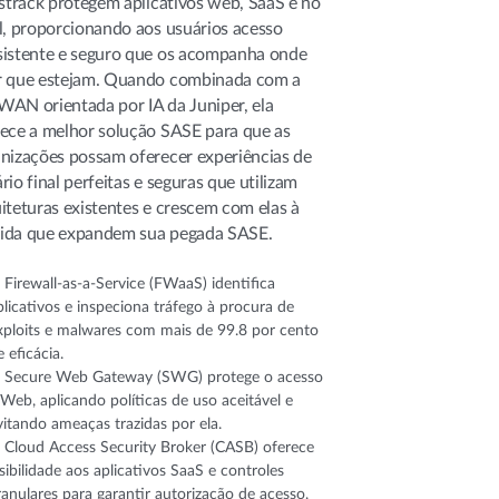
-strack protegem aplicativos web, SaaS e no
l, proporcionando aos usuários acesso
istente e seguro que os acompanha onde
r que estejam. Quando combinada com a
AN orientada por IA da Juniper, ela
ece a melhor solução SASE para que as
nizações possam oferecer experiências de
rio final perfeitas e seguras que utilizam
iteturas existentes e crescem com elas à
ida que expandem sua pegada SASE.
 Firewall-as-a-Service (FWaaS)
identifica
plicativos e inspeciona tráfego à procura de
xploits e malwares com mais de 99.8 por cento
e eficácia.
 Secure Web Gateway (SWG)
protege o acesso
 Web, aplicando políticas de uso aceitável e
vitando ameaças trazidas por ela.
 Cloud Access Security Broker (CASB)
oferece
isibilidade aos aplicativos SaaS e controles
ranulares para garantir autorização de acesso,