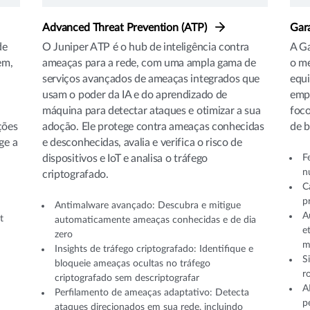
Advanced Threat Prevention (ATP)
Gar
de
O Juniper ATP é o hub de inteligência contra
A Ga
em,
ameaças para a rede, com uma ampla gama de
o m
serviços avançados de ameaças integrados que
equi
usam o poder da IA e do aprendizado de
empr
máquina para detectar ataques e otimizar a sua
foco
ções
adoção. Ele protege contra ameaças conhecidas
de 
ge a
e desconhecidas, avalia e verifica o risco de
dispositivos e IoT e analisa o tráfego
F
n
criptografado.
C
p
Antimalware avançado: Descubra e mitigue
A
t
automaticamente ameaças conhecidas e de dia
e
zero
m
Insights de tráfego criptografado: Identifique e
S
bloqueie ameaças ocultas no tráfego
r
criptografado sem descriptografar
A
Perfilamento de ameaças adaptativo: Detecta
p
ataques direcionados em sua rede, incluindo