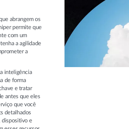
que abrangem os
niper permite que
ente com um
tenha a agilidade
mprometer a
 inteligência
na de forma
chave e tratar
e antes que eles
erviço que você
ts detalhados
dispositivo e
m esses recursos,