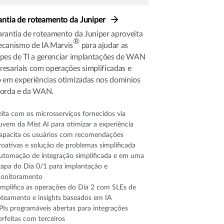
antia de roteamento da Juniper
rantia de roteamento da Juniper aproveita
®
ecanismo de IA Marvis
para ajudar as
pes de TI a gerenciar implantações de WAN
esariais com operações simplificadas e
 em experiências otimizadas nos domínios
borda e da WAN.
eita com os microsserviços fornecidos via
uvem da Mist AI para otimizar a experiência
apacita os usuários com recomendações
roativas e solução de problemas simplificada
utomação de integração simplificada e em uma
tapa do Dia 0/1 para implantação e
onitoramento
implifica as operações do Dia 2 com SLEs de
oteamento e insights baseados em IA
PIs programáveis abertas para integrações
erfeitas com terceiros