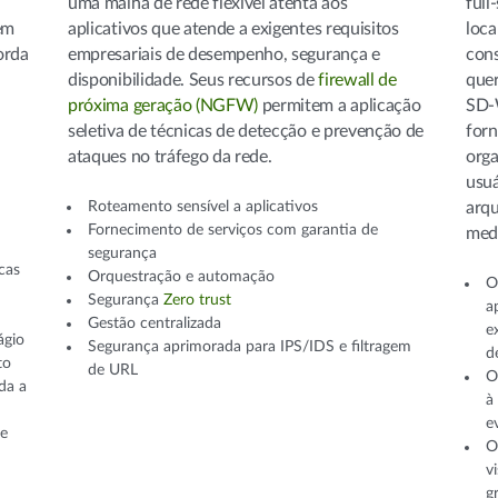
uma malha de rede flexível atenta aos
full
em
aplicativos que atende a exigentes requisitos
loca
orda
empresariais de desempenho, segurança e
cons
disponibilidade. Seus recursos de
firewall de
que
próxima geração (NGFW)
permitem a aplicação
SD-W
seletiva de técnicas de detecção e prevenção de
forn
ataques no tráfego da rede.
orga
usuá
Roteamento sensível a aplicativos
arqu
Fornecimento de serviços com garantia de
med
segurança
icas
Orquestração e automação
O
Segurança
Zero trust
a
Gestão centralizada
e
ágio
Segurança aprimorada para IPS/IDS e filtragem
d
to
de URL
O
da a
à
e
de
O
v
g