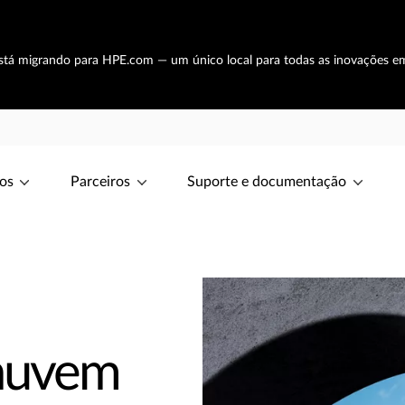
está migrando para HPE.com — um único local para todas as inovações e
os
Parceiros
Suporte e documentação
 nuvem