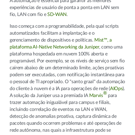
A automação é essencial para garantir as melhores
experiências de usuário de ponta a ponta em LAN sem
fio, LAN com fio e
SD-WAN
.
Isso começa com a programabilidade, pela qual scripts
automatizados facilitam a implantação e o
gerenciamento de dispositivos e políticas.
Mist™, a
plataforma AI-Native Networking da Juniper
, como uma
plataforma hospedada em nuvem 100% aberta e
programável. Por exemplo, se os níveis de serviço sem fio
caírem abaixo de um determinado limite, ações proativas
podem ser executadas, com notificação instantânea para
o pessoal de TI apropriado. O "santo graal" da automação
do cliente à nuvem é a IA para operações de rede (
AIOps
).
®
A solução da Juniper usa a premiada IA
Marvis
para
trazer automação inigualável para campus e filiais,
incluindo correlação de eventos na LAN e WAN,
detecção de anomalias proativa, captura dinâmica de
pacotes quando ocorrem problemas e até operações de
rede autônoma, nas quais a infraestrutura pode se