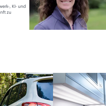
erk-, KI- und
nft zu