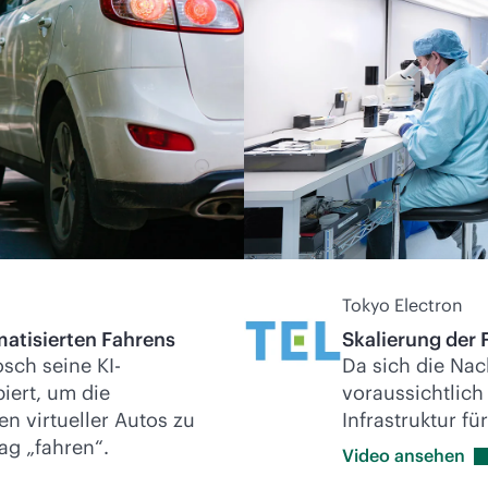
Tokyo Electron
matisierten Fahrens
Skalierung der 
sch seine KI-
Da sich die Na
iert, um die
voraussichtlich
n virtueller Autos zu
Infrastruktur fü
ag „fahren“.
Video
ansehen