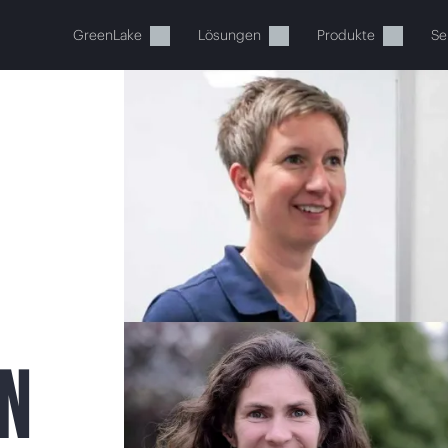
GreenLake
Lösungen
Produkte
Se
Ihr Warenkorb ist aktuell leer
 Sie den HPE Store zum Stöbern, Konfigurieren und B
N
Jetzt kaufen