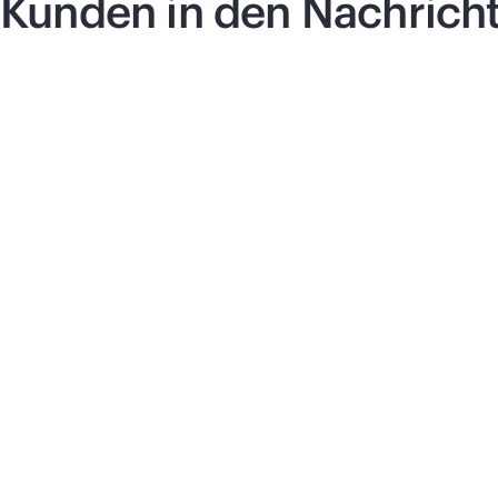
Kunden in den Nachrich
Pressemitteilung
|
17. Juni 2026
Pre
Vultr wählt HPE und
S
NVIDIA für die KI-
a
Infrastruktur der
E