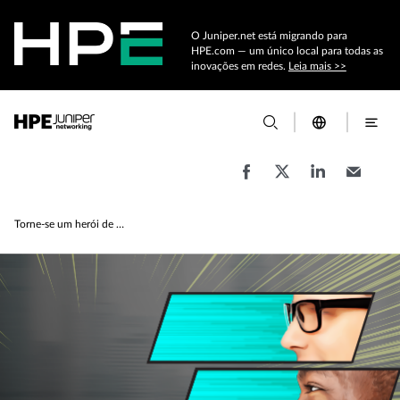
O Juniper.net está migrando para
HPE.com — um único local para todas as
inovações em redes.
Leia mais >>
Torne-se um herói de SD-WAN