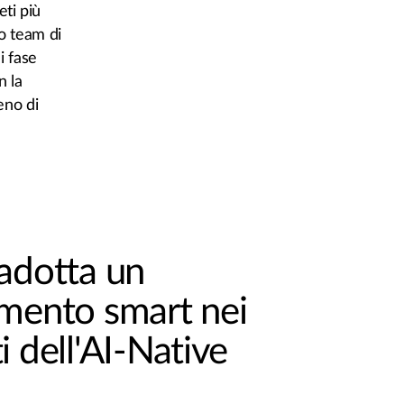
eti più
uo team di
i fase
n la
eno di
adotta un
amento smart nei
i dell'AI-Native