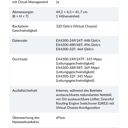
mit Cloud-Management
Ja
Abmessungen
44,2 × 4,3 × 41,7 cm
(B × H × T)
1 Höheneinheit
Backplane-
320 Gbit/s (Virtual Chassis)
Geschwindigkeit
Datenrate
EX4300-24P/24T: 448 Gbit/s
EX4300-48P/48T: 496 Gbit/s
EX4300-32F: 464 Gbit/s
Durchsatz
EX4300-24P/24TF: 333 Mpps
(Leitungsgeschwindigkeit)
EX4300-48P/48T: 369 Mpps
(Leitungsgeschwindigkeit)
EX4300-32F: 345 Mpps
(Leitungsgeschwindigkeit)
Ausfallsicherheit
Internes, während des Betriebs
austauschbares redundantes Netzteil;
vor Ort austauschbare Lüfter; Graceful
Routing Engine Switchover (GRES) mit
Virtual Chassis-Konfiguration
Überwachung des
sFlow
Netzwerkverkehrs