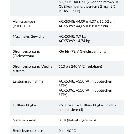
8 QSFP+ 40 GbE (2 können mit 4 x 10
GbE konfiguriert werden); 2 mgmt (1
RJ-45, 1 SFP)
Abmessungen
ACX5048: 44,09 x 4,37 x 52,02 cm
(B × H × T)
ACX5096: 44,09 × 8,8 × 57 cm
Maximales Gewicht
ACX5048: 9,9 kg
ACX5096: 14,74 kg
Stromversorgung
-36 bis -72 V Gleichspannung
(Gleichstrom)
Stromversorgung (Wechs
110 bis 240 V (Einzelphase)
elstrom)
Leistungsaufnahme
ACX5048: ~350 W (mit optischen
SFPs)
ACX5096: ~550 W (mit optischen
SFPs)
Luftfeuchtigkeit
95 % relative Luftfeuchtigkeit (nicht-
kondensierend)
Geräuschpegel
0 dB (Betriebsgeräusch)
Betriebstemperatur
0 bis 40 °C