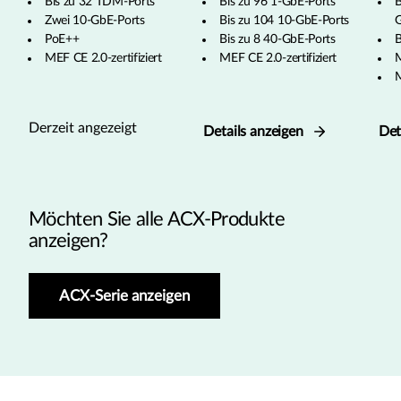
Bis zu 32 TDM-Ports
Bis zu 96 1-GbE-Ports
B
Zwei 10-GbE-Ports
Bis zu 104 10-GbE-Ports
G
PoE++
Bis zu 8 40-GbE-Ports
B
MEF CE 2.0-zertifiziert
MEF CE 2.0-zertifiziert
M
M
Derzeit angezeigt
Details anzeigen
Det
Möchten Sie alle ACX-Produkte
anzeigen?
ACX-Serie anzeigen