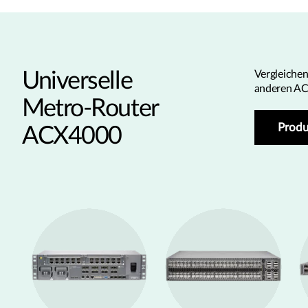
Universelle
Vergleiche
anderen AC
Metro-Router
Produ
ACX4000