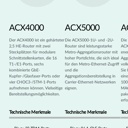
ACX4000
ACX5000
A
Der ACX4000 ist ein gehärteter
Die ACX5000-1U- und -2U-
Die
2,5 HE-Router mit zwei
Router sind leistungsstarke
ACX
Steckplätzen für modulare
Metro-Aggregationsrouter mit
ener
Schnittstellenkarten, die 16
hoher Portdichte, die sich ideal
Agg
T1-/E1-Ports, sechs
für den Metro-Ethernet-Zugriff
voll
kombinierte GbE-
und die
Sie 
Kupfer-/Glasfaser-Ports oder
Aggregationsbereitstellung in
eine
vier CHOC3-/STM-1-Ports
Carrier-Ethernet-Netzwerken
100
aufnehmen können. Vielseitige
eignen.
MAC
Bereitstellungsmöglichkeiten.
pak
erfo
Technische Merkmale
Technische Merkmale
Tec