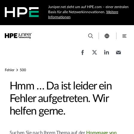
Juniper.net zieht um auf HPE.com – einer zentralen
Basis für alle Netzwerkinnovationen.
Weitere
Informationen
Fehler
500
Hmm … Da ist leider ein
Fehler aufgetreten. Wir
helfen gerne.
Suchen Sie nach Ihrem Thema auf der
Homepage von