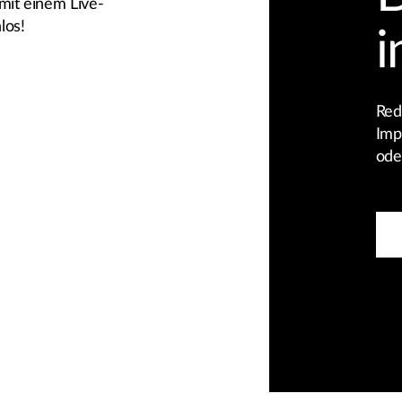
mit einem Live-
los!
i
Red
Imp
ode