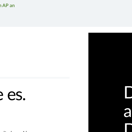
n AP an
D
 es.
a
D