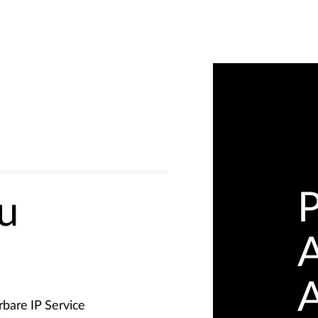
P
u
A
A
rbare IP Service