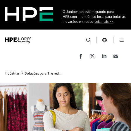
O Juniper.net está migrando para
HPE.com — um único local para todas as
inovações em redes.
Leia mais >>
Indústrias
Soluções para TI e redes de varejo