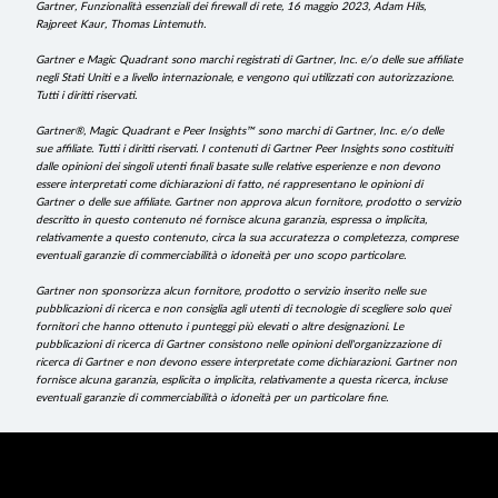
Gartner, Funzionalità essenziali dei firewall di rete, 16 maggio 2023, Adam Hils,
Rajpreet Kaur, Thomas Lintemuth.
Gartner e Magic Quadrant sono marchi registrati di Gartner, Inc. e/o delle sue affiliate
negli Stati Uniti e a livello internazionale, e vengono qui utilizzati con autorizzazione.
Tutti i diritti riservati.
Gartner®, Magic Quadrant e Peer Insights™ sono marchi di Gartner, Inc. e/o delle
sue affiliate. Tutti i diritti riservati. I contenuti di Gartner Peer Insights sono costituiti
dalle opinioni dei singoli utenti finali basate sulle relative esperienze e non devono
essere interpretati come dichiarazioni di fatto, né rappresentano le opinioni di
Gartner o delle sue affiliate. Gartner non approva alcun fornitore, prodotto o servizio
descritto in questo contenuto né fornisce alcuna garanzia, espressa o implicita,
relativamente a questo contenuto, circa la sua accuratezza o completezza, comprese
eventuali garanzie di commerciabilità o idoneità per uno scopo particolare.
Gartner non sponsorizza alcun fornitore, prodotto o servizio inserito nelle sue
pubblicazioni di ricerca e non consiglia agli utenti di tecnologie di scegliere solo quei
fornitori che hanno ottenuto i punteggi più elevati o altre designazioni. Le
pubblicazioni di ricerca di Gartner consistono nelle opinioni dell'organizzazione di
ricerca di Gartner e non devono essere interpretate come dichiarazioni. Gartner non
fornisce alcuna garanzia, esplicita o implicita, relativamente a questa ricerca, incluse
eventuali garanzie di commerciabilità o idoneità per un particolare fine.