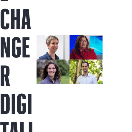
Acquista ora
CHA
NGE
R
DIGI