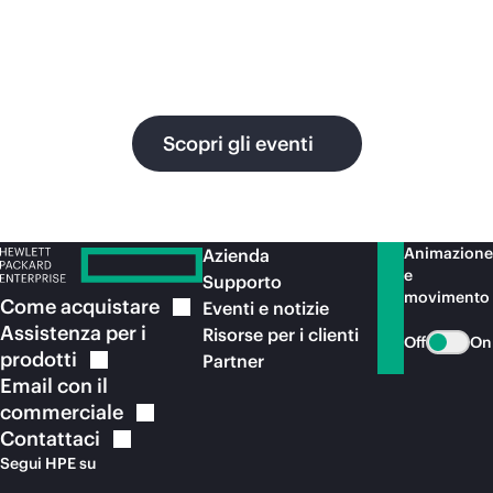
fluida e connettività sicura.
ges
pr
ris
Scopri gli eventi
Animazione
Azienda
e
Supporto
movimento
Come
acquistare
Eventi e notizie
Assistenza per i
Risorse per i clienti
Off
On
prodotti
Partner
Email con il
commerciale
Contattaci
Segui HPE su