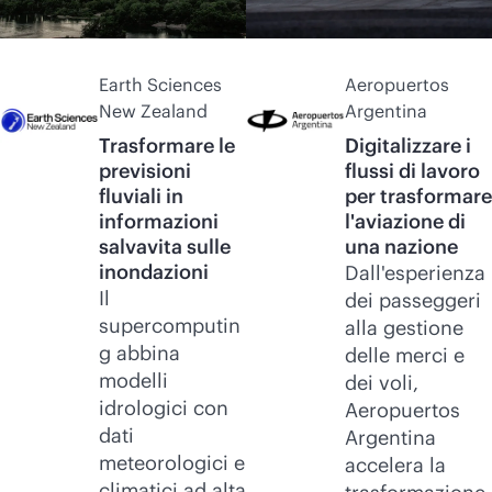
Earth Sciences
Aeropuertos
New Zealand
Argentina
Trasformare le
Digitalizzare i
previsioni
flussi di lavoro
fluviali in
per trasformare
informazioni
l'aviazione di
salvavita sulle
una nazione
inondazioni
Dall'esperienza
Il
dei passeggeri
supercomputin
alla gestione
g abbina
delle merci e
modelli
dei voli,
idrologici con
Aeropuertos
dati
Argentina
meteorologici e
accelera la
climatici ad alta