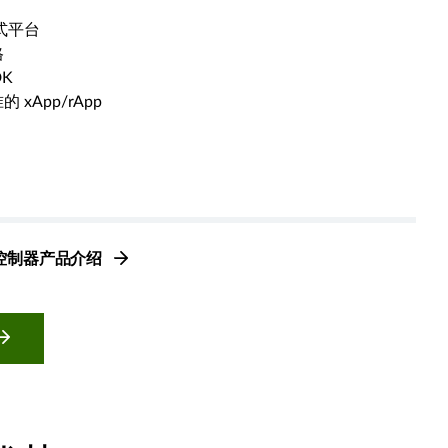
式平台
格
DK
的 xApp/rApp
能控制器产品介绍