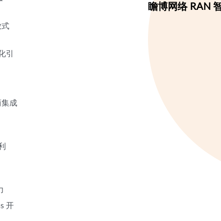
瞻博网络 RAN
放式
动化引
）
商集成
利
力
ss 开