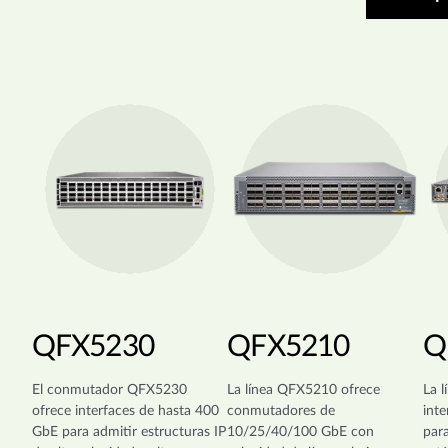
QFX5230
QFX5210
Q
El conmutador QFX5230
La línea QFX5210 ofrece
La 
ofrece interfaces de hasta 400
conmutadores de
int
GbE para admitir estructuras IP
10/25/40/100 GbE con
par