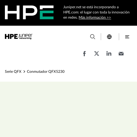
Juniper.net se está incorporando a
HPE.com: el lugar con toda la innovación
en redes.
Más información >>
Serie QFX
Conmutador QFX5230