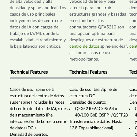
de alta velocidad y alta
velocidad de línea y baja
est
densidad y spine-and-leaf. Los
latencia para construir
den
casos de uso principales
estructuras grandes y basadas
tecn
incluyen redes de centro de
en estándares. Los
com
datos de IA con cargas de
conmutadores QFX5210 son
con
trabajo de IA/ML donde la
una opción óptima para
una
escalabilidad, el rendimiento y
despliegues de estructura de
des
la baja latencia son críticos.
centro de datos
spine-and-leaf,
cen
así como casos de uso
así
metropolitanos.
met
Technical Features
Technical Features
Tec
Casos de uso: spine de la
Caso de uso: Leaf/spine de
Caso
estructura del centro de datos,
estructura DC
de c
súper spine (incluidas las redes
Densidad de puerto:
Dens
del centro de datos de IA), redes
QFX5210-64C/-S: 64 x
Q
de almacenamiento IP e
40/100 GbE QSFP+/QSFP28
interconexión de borde o centro
Transferencia de datos: Hasta
y
de datos (DCI)
12,8 Tbps (bidireccional)
Q
Densidad de puertos:
1