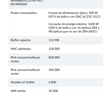
densities(10/25/40/50/1
00/400GbE)
Power consumption
Fuente de alimentación típica: 580 W
(50 % de tráfico con DAC @ [25C-31C])
Consumo de energía máximo: 1600 W
(100 % de tráfico con 16 ópticas ZR4 y
48 ópticas que no son de ZR4 @41C)
Buffer capacity
112 MB
MAC addresses
128 000
IPv4 unicast/multicast
850 000
routes
IPv6 unicast/multicast
360 000
routes
Number of VLANs
4,000
ARP entries
32 000