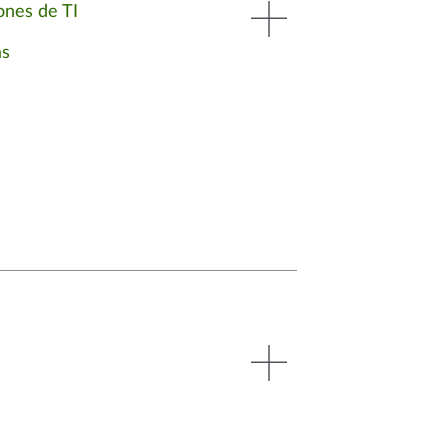
iones de TI
as