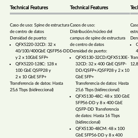
Technical Features
Technical Features
Tec
Caso de uso: Spine de estructura
Casos de uso:
Caso
de centro de datos
Distribución/núcleo del
est
Densidad de puerto:
campus de spine de estructura
Dens
QFX5220-32CD: 32 x
de centro de datos
Q
40/100/400GbE QSFP56-DD
Densidad de puerto:
y 2 x 10GbE SFP+
QFX5130-32CD/QFX5130E-
Tran
QFX5220-128C: 128 x
32CD: 32 x 400 GbE QSFP-
12,8
100 GbE QSFP28 y
DD/QSFP+/QSFP28 y 2 x 10
2 x 10 GbE SFP+
GbE SFP+
Transferencia de datos: Hasta
Transferencia de datos: Hasta
25,6 Tbps (bidireccional)
25,6 Tbps (bidireccional)
QFX5130-48C: 48 x 100 GbE
SFP56-DD y 8 x 400 GbE
QSFP-DD Transferencia
de datos: Hasta 16 Tbps
(bidireccional)
QFX5130-48CM: 48 x 100
GbE SFP56-DD y 8 x 400