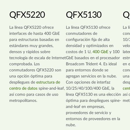
QFX5220
QFX5130
Q
La línea QFX5220 ofrece
La línea QFX5130 ofrece
La 
interfaces de hasta 400 GbE
conmutadores de
con
para estructuras basadas en
configuración fija de alta
10/
estándares muy grandes,
densidad y optimizados en
velo
densos y rápidos sobre
costos de 1 U,
400 GbE
y 100
late
tecnología de escala de Internet
GbE basados en el procesador
est
comprobada. Los
Broadcom Trident 4. Es ideal
en e
conmutadores QFX5220 son
para entornos donde se
con
una opción óptima para
agregan servicios en la nube.
una
despliegues de
estructura de
Con opciones de interfaz
desp
centro de datos
spine-and-leaf,
10/25/40/100/400 GbE, la
cen
así como para casos de uso
línea QFX5130 es una elección
así
metropolitanos.
óptima para despliegues spine-
met
and-leaf en empresas,
proveedores de servicio y
entornos de proveedores en la
nube.