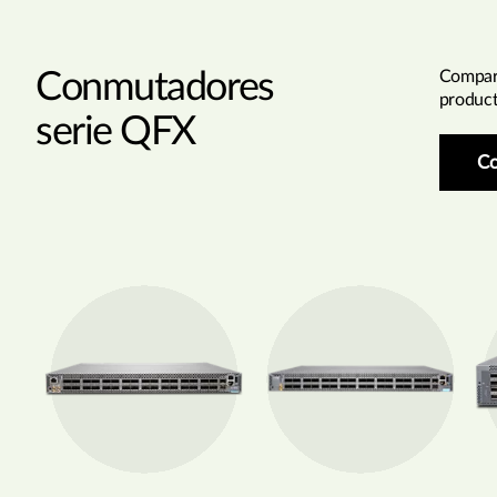
Conmutadores
Compar
produc
serie QFX
Co