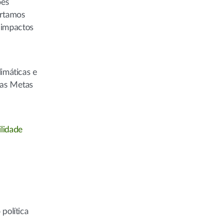
ões
ortamos
 impactos
limáticas e
 as Metas
ilidade
política