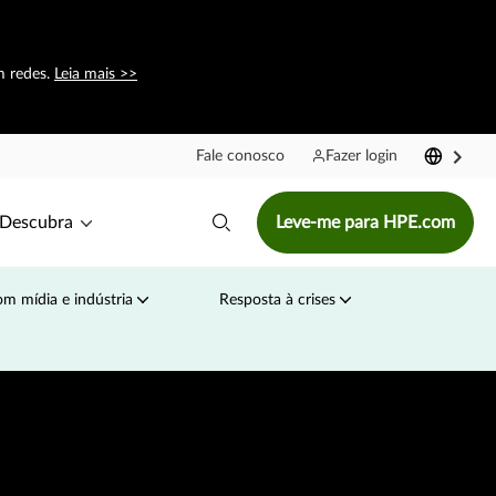
m redes.
Leia mais >>
Fale conosco
Fazer login
Descubra
Leve-me para HPE.com
m mídia e indústria
Resposta à crises