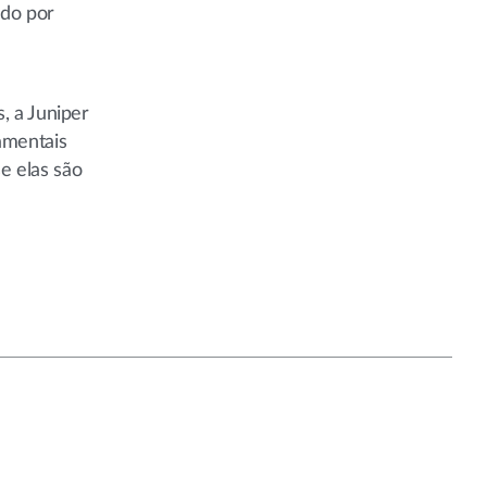
ado por
, a Juniper
amentais
se elas são