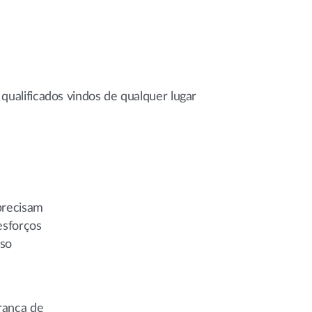
qualificados vindos de qualquer lugar
precisam
esforços
sso
rança de