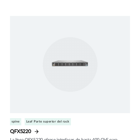
spine
Leaf Parte superior del rack
QFX5220
La línea QFX5220 ofrece interfaces de hasta 400 GbE para