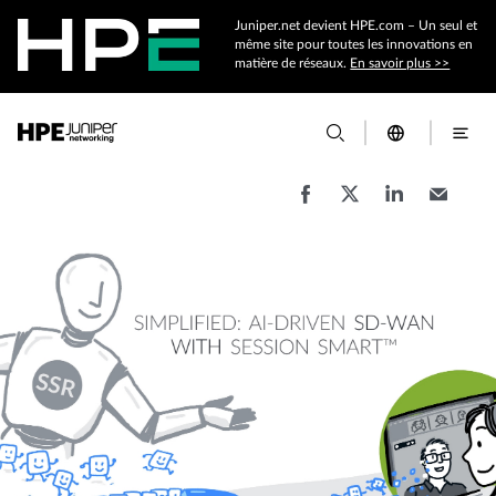
Juniper.net devient HPE.com – Un seul et
même site pour toutes les innovations en
matière de réseaux.
En savoir plus >>