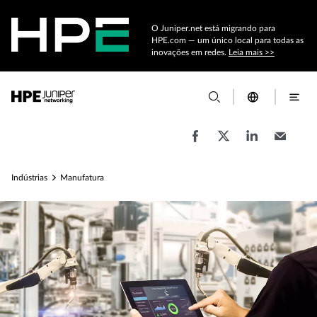
O Juniper.net está migrando para
HPE.com — um único local para todas as
inovações em redes.
Leia mais >>
Indústrias
Manufatura