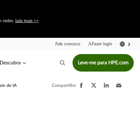
m redes.
Leia mais >>
Fale conosco
Fazer login
Descubra
Leve-me para HPE.com
Compartilhe
vem de IA