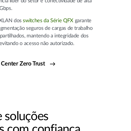
ncia líder do setor e conectividade de alta
 Gbps.
VXLAN dos
switches da Série QFX
garante
egmentação seguros de cargas de trabalho
artilhados, mantendo a integridade dos
 evitando o acesso não autorizado.
Center Zero Trust
e soluções
as com confiança