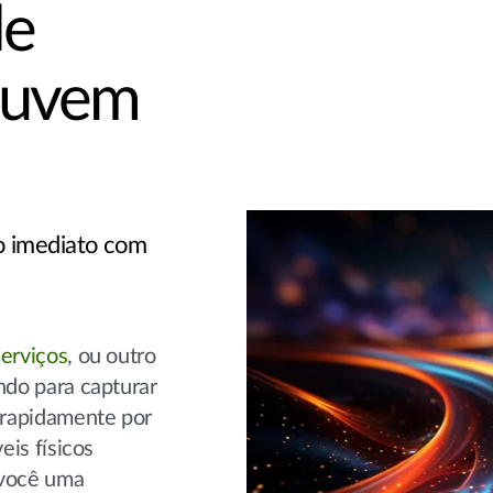
de
 nuvem
o imediato com
erviços
, ou outro
do para capturar
 rapidamente por
eis físicos
 você uma