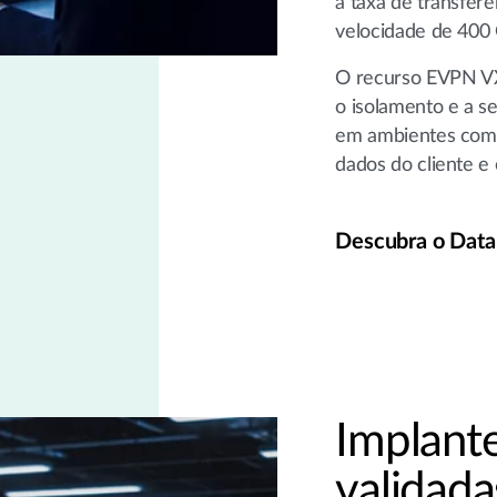
a taxa de transferê
velocidade de 400
O recurso EVPN 
o isolamento e a s
em ambientes comp
dados do cliente e
Descubra o Data 
Implant
validad