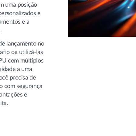
em uma posição
personalizados e
amentos e a
.
 de lançamento no
io de utilizá-las
GPU com múltiplos
xidade a uma
ocê precisa de
ão com segurança
lantações e
ita.