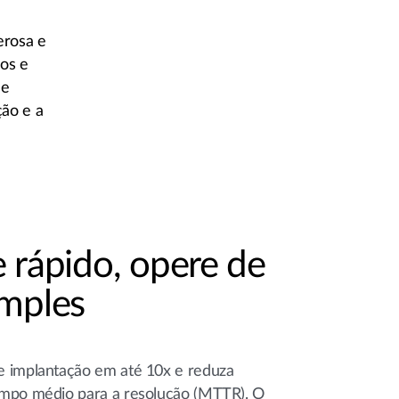
erosa e
os e
e
ção e a
 rápido, opere de
imples
e implantação em até 10x e reduza
empo médio para a resolução (MTTR). O