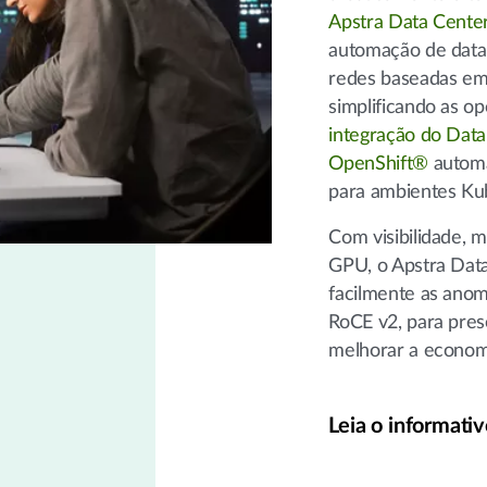
Apstra Data Center
automação de data
redes baseadas em 
simplificando as o
integração do Dat
OpenShift®
automa
para ambientes Ku
Com visibilidade, 
GPU, o Apstra Data
facilmente as anoma
RoCE v2, para pres
melhorar a econom
Leia o informati