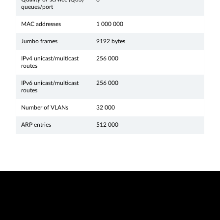
queues/port
MAC addresses
1 000 000
Jumbo frames
9192 bytes
IPv4 unicast/multicast
256 000
routes
IPv6 unicast/multicast
256 000
routes
Number of VLANs
32 000
ARP entries
512 000