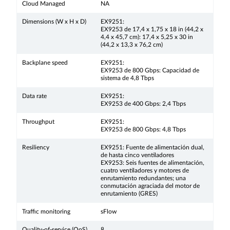
Cloud Managed
NA
Dimensions (W x H x D)
EX9251:
EX9253 de 17,4 x 1,75 x 18 in (44,2 x
4,4 x 45,7 cm): 17,4 x 5,25 x 30 in
(44,2 x 13,3 x 76,2 cm)
Backplane speed
EX9251:
EX9253 de 800 Gbps: Capacidad de
sistema de 4,8 Tbps
Data rate
EX9251:
EX9253 de 400 Gbps: 2,4 Tbps
Throughput
EX9251:
EX9253 de 800 Gbps: 4,8 Tbps
Resiliency
EX9251: Fuente de alimentación dual,
de hasta cinco ventiladores
EX9253: Seis fuentes de alimentación,
cuatro ventiladores y motores de
enrutamiento redundantes; una
conmutación agraciada del motor de
enrutamiento (GRES)
Traffic monitoring
sFlow
Quality-of-service (QoS)
8