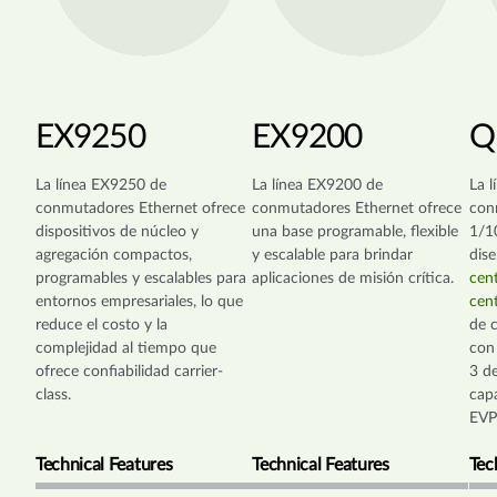
EX9250
EX9200
Q
La línea EX9250 de
La línea EX9200 de
La 
conmutadores Ethernet ofrece
conmutadores Ethernet ofrece
con
dispositivos de núcleo y
una base programable, flexible
1/1
agregación compactos,
y escalable para brindar
dis
programables y escalables para
aplicaciones de misión crítica.
cen
entornos empresariales, lo que
cen
reduce el costo y la
de 
complejidad al tiempo que
con
ofrece confiabilidad carrier-
3 de
class.
cap
EVP
Technical Features
Technical Features
Tec