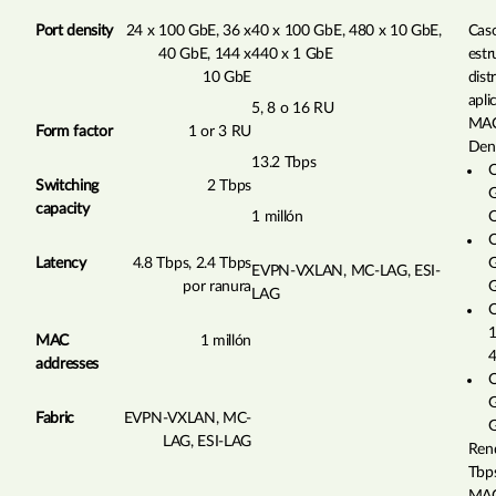
Port density
24 x 100 GbE, 36 x
40 x 100 GbE, 480 x 10 GbE,
Caso
40 GbE, 144 x
440 x 1 GbE
estr
10 GbE
dist
apli
5, 8 o 16 RU
MAC
Form factor
1 or 3 RU
Dens
13.2 Tbps
Q
Switching
2 Tbps
G
capacity
1 millón
Q
Latency
4.8 Tbps, 2.4 Tbps
G
EVPN-VXLAN, MC-LAG, ESI-
por ranura
LAG
1
MAC
1 millón
addresses
Q
G
Fabric
EVPN-VXLAN, MC-
LAG, ESI-LAG
Rend
Tbps