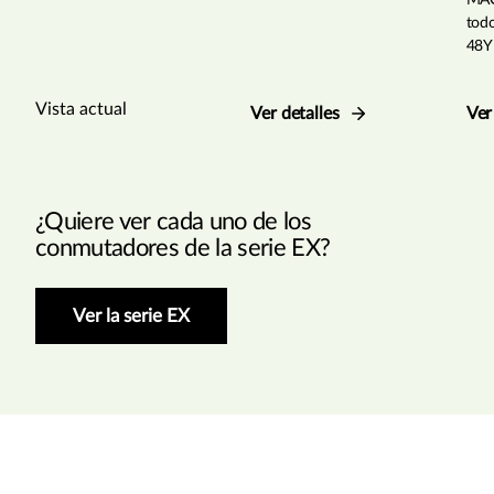
MAC
tod
48Y
Vista actual
Ver detalles
Ver
¿Quiere ver cada uno de los
conmutadores de la serie EX?
Ver la serie EX