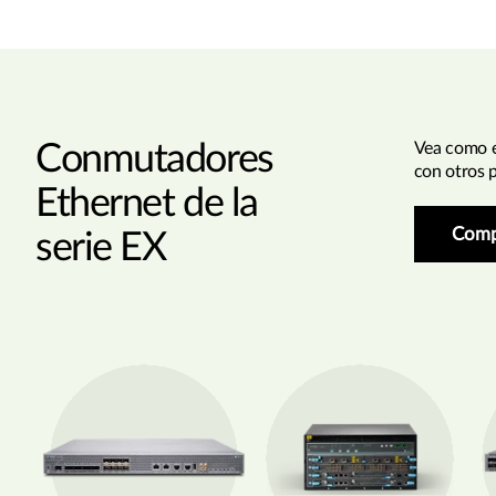
Conmutadores
Vea como 
con otros 
Ethernet de la
Comp
serie EX