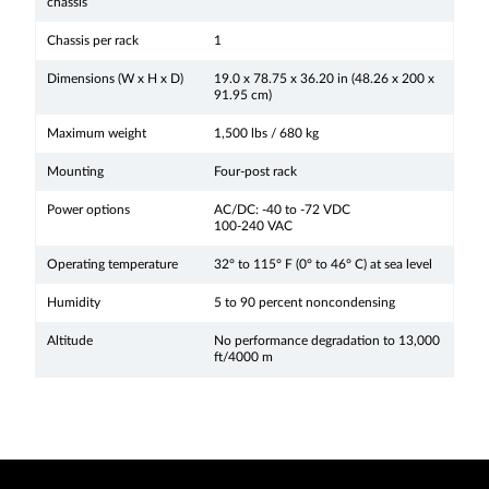
chassis
Chassis per rack
1
Dimensions (W x H x D)
19.0 x 78.75 x 36.20 in (48.26 x 200 x
91.95 cm)
Maximum weight
1,500 lbs / 680 kg
Mounting
Four-post rack
Power options
AC/DC: -40 to -72 VDC
100-240 VAC
Operating temperature
32° to 115° F (0° to 46° C) at sea level
Humidity
5 to 90 percent noncondensing
Altitude
No performance degradation to 13,000
ft/4000 m