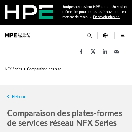
Juniper.net devient HPE.com – Un seul et
même site pour toutes les innovations en
matière de réseaux.
En savoir plus >>
NFX Series
Comparaison des plates-formes de services réseau NFX Series
navigate_before
Retour
Comparaison des plates-formes
de services réseau NFX Series