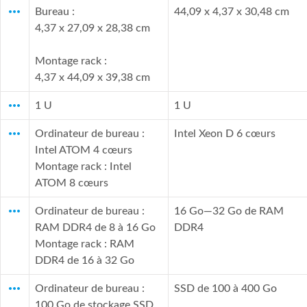
more_horiz
Bureau :
44,09 x 4,37 x 30,48 cm
4,37 x 27,09 x 28,38 cm
Montage rack :
4,37 x 44,09 x 39,38 cm
more_horiz
1 U
1 U
more_horiz
Ordinateur de bureau :
Intel Xeon D 6 cœurs
Intel ATOM 4 cœurs
Montage rack : Intel
ATOM 8 cœurs
more_horiz
Ordinateur de bureau :
16 Go—32 Go de RAM
RAM DDR4 de 8 à 16 Go
DDR4
Montage rack : RAM
DDR4 de 16 à 32 Go
more_horiz
Ordinateur de bureau :
SSD de 100 à 400 Go
100 Go de stockage SSD