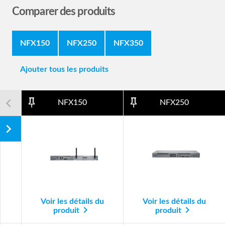
Comparer des produits
NFX150
NFX250
NFX350
Ajouter tous les produits
navigate_next
navigate_before
pin_outline
pin_outline
NFX150
NFX250
navigate_next
Voir les détails du
Voir les détails du
navigate_next
navigate_next
produit
produit