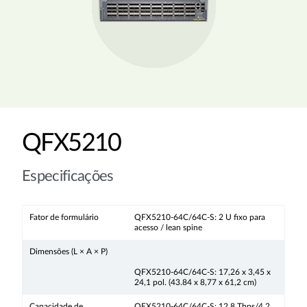
QFX5210
Especificações
Fator de formulário
QFX5210-64C/64C-S: 2 U fixo para
acesso / lean spine
Dimensões (L × A × P)
QFX5210-64C/64C-S: 17,26 x 3,45 x
24,1 pol. (43.84 x 8,77 x 61,2 cm)
Capacidade de
QFX5210-64C/64C-S: 12,8 Tbps/4,2