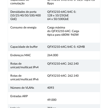
comutação
Bpps
Densidades de porta
QFX5210-64C/64C-S:
(10/25/40/50/100/400
128 x 10/25GbE
GbE)
64 x 50/100GbE
Consumo de energia
Carga máxima
do QFX5210-64C: Carga
típica para 680W: 960W
Capacidade de buffer
QFX5210-64C/64C-S: 42MB
Endereços MAC
264.000
Rotas de
QFX5210-64C: 262.140
unicast/multicast IPv4
Rotas de
QFX5210-64C: 262.140
unicast/multicast IPv6
Número de VLANs
4093
Entradas ARP
49.000