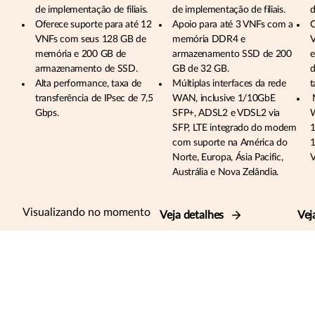
de implementação de filiais.
de implementação de filiais.
d
Oferece suporte para até 12
Apoio para até 3 VNFs com a
O
VNFs com seus 128 GB de
memória DDR4 e
V
memória e 200 GB de
armazenamento SSD de 200
e
armazenamento de SSD.
GB de 32 GB.
d
Alta performance, taxa de
Múltiplas interfaces da rede
t
transferência de IPsec de 7,5
WAN, inclusive 1/10GbE
M
Gbps.
SFP+, ADSL2 e VDSL2 via
W
SFP, LTE integrado do modem
1
com suporte na América do
1
Norte, Europa, Ásia Pacific,
V
Austrália e Nova Zelândia.
Visualizando no momento
Veja detalhes
Vej