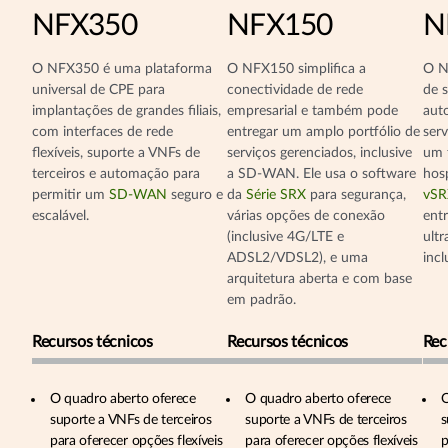
NFX350
NFX150
N
O NFX350 é uma plataforma
O NFX150 simplifica a
O N
universal de CPE para
conectividade de rede
de s
implantações de grandes filiais,
empresarial e também pode
aut
com interfaces de rede
entregar um amplo portfólio de
serv
flexíveis, suporte a VNFs de
serviços gerenciados, inclusive
um t
terceiros e automação para
a SD-WAN. Ele usa o software
hos
permitir um
SD-WAN
seguro e
da
Série SRX
para segurança,
vSR
escalável.
várias opções de conexão
entr
(inclusive 4G/LTE e
ult
ADSL2/VDSL2), e uma
inc
arquitetura aberta e com base
em padrão.
Recursos técnicos
Recursos técnicos
Rec
O quadro aberto oferece
O quadro aberto oferece
O
suporte a VNFs de terceiros
suporte a VNFs de terceiros
s
para oferecer opções flexíveis
para oferecer opções flexíveis
p