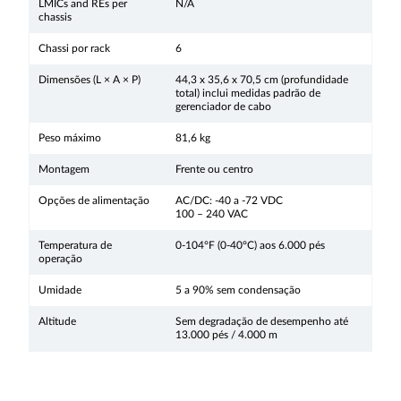
LMICs and REs per
N/A
chassis
Chassi por rack
6
Dimensões (L × A × P)
44,3 x 35,6 x 70,5 cm (profundidade
total) inclui medidas padrão de
gerenciador de cabo
Peso máximo
81,6 kg
Montagem
Frente ou centro
Opções de alimentação
AC/DC: -40 a -72 VDC
100 – 240 VAC
Temperatura de
0-104°F (0-40°C) aos 6.000 pés
operação
Umidade
5 a 90% sem condensação
Altitude
Sem degradação de desempenho até
13.000 pés / 4.000 m