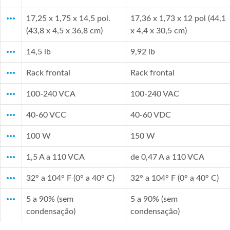
more_horiz
17,25 x 1,75 x 14,5 pol.
17,36 x 1,73 x 12 pol (44,1
(43,8 x 4,5 x 36,8 cm)
x 4,4 x 30,5 cm)
more_horiz
14,5 lb
9,92 lb
more_horiz
Rack frontal
Rack frontal
more_horiz
100-240 VCA
100-240 VAC
more_horiz
40-60 VCC
40-60 VDC
more_horiz
100 W
150 W
more_horiz
1,5 A a 110 VCA
de 0,47 A a 110 VCA
more_horiz
32° a 104° F (0° a 40° C)
32° a 104° F (0° a 40° C)
more_horiz
5 a 90% (sem
5 a 90% (sem
condensação)
condensação)