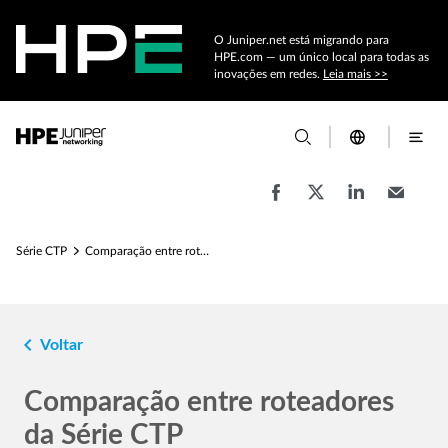
O Juniper.net está migrando para
HPE.com — um único local para todas as
inovações em redes.
Leia mais >>
Série CTP
Comparação entre roteadores da Série CTP
navigate_before
Voltar
Comparação entre roteadores
da Série CTP