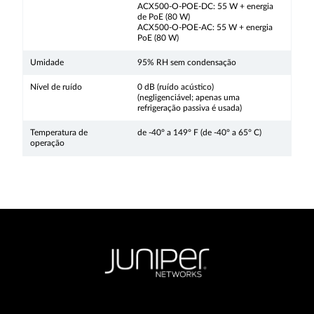
ACX500-O-POE-DC: 55 W + energia
de PoE (80 W)
ACX500-O-POE-AC: 55 W + energia
PoE (80 W)
Umidade
95% RH sem condensação
Nível de ruído
0 dB (ruído acústico)
(negligenciável; apenas uma
refrigeração passiva é usada)
Temperatura de
de -40° a 149° F (de -40° a 65° C)
operação