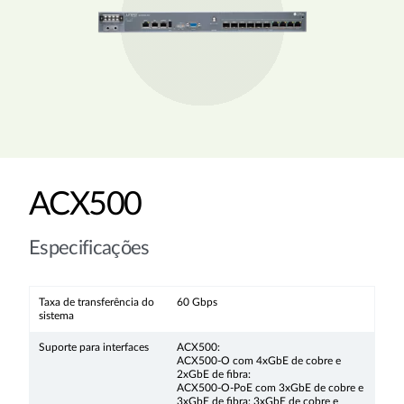
ACX500
Especificações
Taxa de transferência do
60 Gbps
sistema
Suporte para interfaces
ACX500:
ACX500-O com 4xGbE de cobre e
2xGbE de fibra:
ACX500-O-PoE com 3xGbE de cobre e
3xGbE de fibra: 3xGbE de cobre e