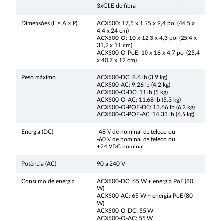
3xGbE de fibra
Dimensões (L × A × P)
ACX500: 17,5 x 1,75 x 9,4 pol (44,5 x
4,4 x 24 cm)
ACX500-O: 10 x 12,3 x 4,3 pol (25,4 x
31,2 x 11 cm)
ACX500-O-PoE: 10 x 16 x 4,7 pol (25,4
x 40,7 x 12 cm)
Peso máximo
ACX500-DC: 8.6 lb (3.9 kg)
ACX500-AC: 9.26 lb (4.2 kg)
ACX500-O-DC: 11 lb (5 kg)
ACX500-O-AC: 11.68 lb (5.3 kg)
ACX500-O-POE-DC: 13.66 lb (6.2 kg)
ACX500-O-POE-AC: 14.33 lb (6.5 kg)
Energia (DC)
-48 V de nominal de teleco ou
-60 V de nominal de teleco ou
+24 VDC nominal
Potência (AC)
90 a 240 V
Consumo de energia
ACX500-DC: 65 W + energia PoE (80
W)
ACX500-AC: 65 W + energia PoE (80
W)
ACX500-O-DC: 55 W
ACX500-O-AC: 55 W