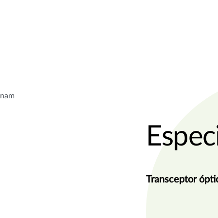
ionam
Espec
Transceptor ópt