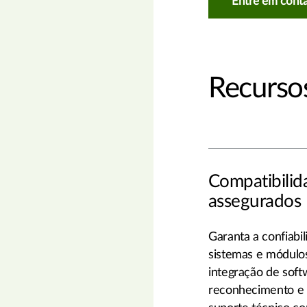
Entre em cont
Recursos
Compatibili
assegurados
Garanta a confiabi
sistemas e módulos
integração de sof
reconhecimento e g