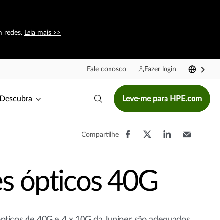
m redes.
Leia mais >>
Fale conosco
Fazer login
Descubra
Leve-me para HPE.com
Compartilhe
es ópticos 40G
ópticos de 40G e 4 x 10G da Juniper são adequados