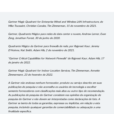
Gartner Magic Quadrant for Enterprise Wired and Wireless LAN Infrastructure, de
Mike Toussaint, Christian Canales, Tim Zimmerman, 15 de novembro de 2021.
Gartner, Quadrante Mágico para redes de data center e nuvem, Andrew Lerner, Evan
Zeng, Jonathan Forest, 30 de junho de 2020.
Quadrante Mágico da Gartner para firewalls de rede, por Rajpreet Kaur, Jeremy
D'Hoinne, Nat Smith, Adam Hils, 2 de novembro de 2021.
"Gartner Critical Capabilities for Network Firewalls" de Rajpreet Kaur, Adam Hils, 17
de janeiro de 2022.
Gartner Magic Quadrant for Indoor Location Services, Tim Zimmerman, Annette
Zimmermann, 23
de fevereiro de 2022.
A Gartner não endossa nenhum fornecedor, produto ou serviço descrito em suas
publicações de pesquisa e não aconselha os usuários de tecnologia a escolher
somente fornecedores com classificações mais altas ou outro tipo de recomendação.
As publicações de pesquisa do Gartner consistem nas opiniões da organização de
pesquisa do Gartner e não devem ser interpretadas como declarações de fato. A
Gartner se isenta de todas as garantias, expressas ou implícitas, em relação a esta
pesquisa, incluindo quaisquer garantias de comerciabilidade ou adequação a uma
finalidade específica.