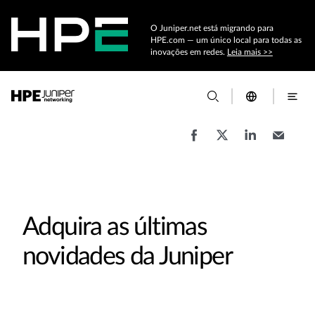
O Juniper.net está migrando para
HPE.com — um único local para todas as
inovações em redes.
Leia mais >>
Adquira as últimas
novidades da Juniper