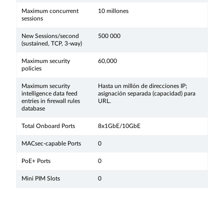
Maximum concurrent
10 millones
sessions
New Sessions/second
500 000
(sustained, TCP, 3-way)
Maximum security
60,000
policies
Maximum security
Hasta un millón de direcciones IP;
intelligence data feed
asignación separada (capacidad) para
entries in firewall rules
URL.
database
Total Onboard Ports
8x1GbE/10GbE
MACsec-capable Ports
0
PoE+ Ports
0
Mini PIM Slots
0