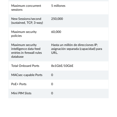
Maximum concurrent
5 millones
sessions
New Sessions/second
250,000
(sustained, TCP, 3-way)
Maximum security
60,000
policies
Maximum security
Hasta un millón de direcciones IP;
intelligence data feed
asignación separada (capacidad) para
entries in firewall rules
URL.
database
Total Onboard Ports
8x1GbE/10GbE
MACsec-capable Ports
0
PoE+ Ports
0
Mini PIM Slots
0