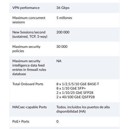
VPN performance
36 Gbps
Maximum concurrent
5 millones
sessions
New Sessions/second
200 000
(sustained, TCP, 3-way)
Maximum security
30 000
policies
Maximum security
NA
intelligence data feed
entries in firewall rules
database
Total Onboard Ports
8 x 1/2,5/5/10 GbE BASE-T
8 x 1/10 GbE SFP+
2 x 1/10/25 GbE SFP28
2 x 40/100 GbE QSFP28
MACsec-capable Ports
Todos, incluidos los puertos de alta
disponibilidad (HA)
PoE+ Ports
0