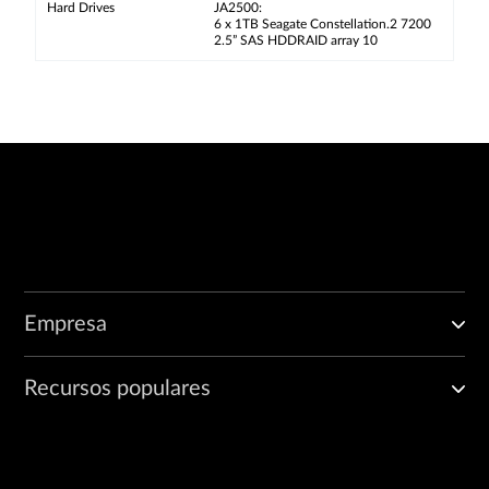
Hard Drives
JA2500:
6 x 1TB Seagate Constellation.2 7200
2.5” SAS HDDRAID array 10
Empresa
Recursos populares