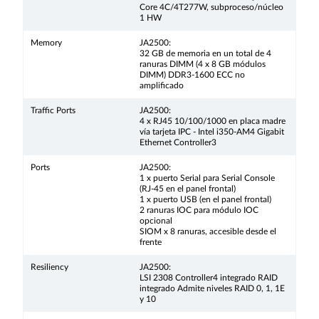
Core 4C/4T277W, subproceso/núcleo
1 HW
Memory
JA2500:
32 GB de memoria en un total de 4
ranuras DIMM (4 x 8 GB módulos
DIMM) DDR3-1600 ECC no
amplificado
Traffic Ports
JA2500:
4 x RJ45 10/100/1000 en placa madre
vía tarjeta IPC - Intel i350-AM4 Gigabit
Ethernet Controller3
Ports
JA2500:
1 x puerto Serial para Serial Console
(RJ-45 en el panel frontal)
1 x puerto USB (en el panel frontal)
2 ranuras IOC para módulo IOC
opcional
SIOM x 8 ranuras, accesible desde el
frente
Resiliency
JA2500:
LSI 2308 Controller4 integrado RAID
integrado Admite niveles RAID 0, 1, 1E
y 10