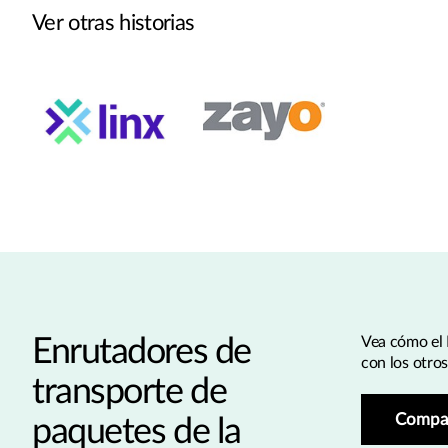
Ver otras historias
Enrutadores de
Vea cómo el
con los otro
transporte de
Compar
paquetes de la