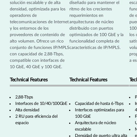
solución escalable y de alta
diseñado para mantener el
esca
densidad, optimizada para los
ritmo de los crecientes
func
operadores de
requerimientos en
de 
telecomunicaciones de Internet
arquitecturas de núcleo
puer
y los entornos de los
distribuido con puertos
100
proveedores de contenido de
optimizados de 100 GbE y la
los
alto volumen. Ofrece un rico
funcionalidad completa de
sati
conjunto de funciones IP/MPLS
características de IP/MPLS.
volu
con capacidad de 2,88-Tbps,
pro
compatible con interfaces de
a es
10 GbE, 40 GbE y 100 GbE.
Technical Features
Technical Features
Tec
2,88-Tbps
P
Interfaces de 10/40/100GbE
Capacidad de hasta 6-Tbps
I
Alta densidad
Interfaces optimizadas para
2 RU para eficiencia del
100 GbE
F
espacio
Arquitectura de núcleo
escalable
M
Densidad de puerto ultra alta
e