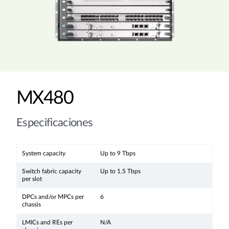
MX480
Especificaciones
System capacity
Up to 9 Tbps
Switch fabric capacity
Up to 1.5 Tbps
per slot
DPCs and/or MPCs per
6
chassis
LMICs and REs per
N/A