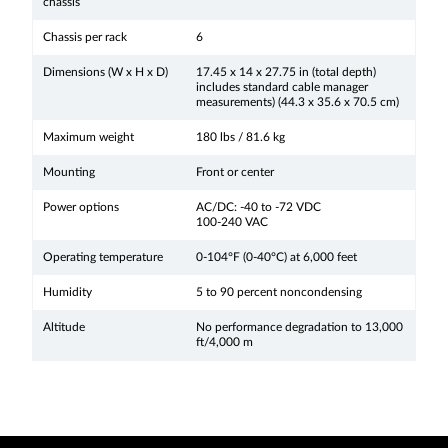
chassis
Chassis per rack
6
Dimensions (W x H x D)
17.45 x 14 x 27.75 in (total depth)
includes standard cable manager
measurements) (44.3 x 35.6 x 70.5 cm)
Maximum weight
180 lbs / 81.6 kg
Mounting
Front or center
Power options
AC/DC: -40 to -72 VDC
100-240 VAC
Operating temperature
0-104°F (0-40°C) at 6,000 feet
Humidity
5 to 90 percent noncondensing
Altitude
No performance degradation to 13,000
ft/4,000 m