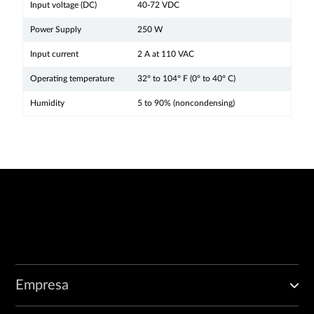
Input voltage (DC)
40-72 VDC
Power Supply
250 W
Input current
2 A at 110 VAC
Operating temperature
32° to 104° F (0° to 40° C)
Humidity
5 to 90% (noncondensing)
Empresa