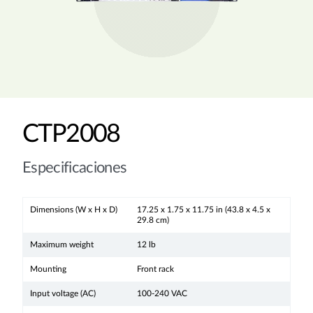
CTP2008
Especificaciones
Dimensions (W x H x D)
17.25 x 1.75 x 11.75 in (43.8 x 4.5 x
29.8 cm)
Maximum weight
12 lb
Mounting
Front rack
Input voltage (AC)
100-240 VAC