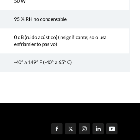
50 W
95 % RH no condensable
0 dB (ruido acústico) (insignificante; solo usa
enfriamiento pasivo)
-40° a 149° F (-40° a 65° C)