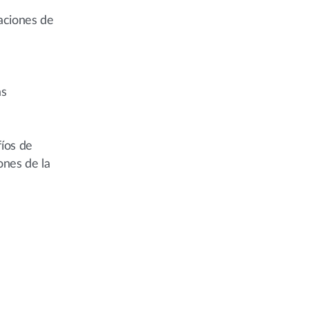
aciones de
as
fíos de
ones de la