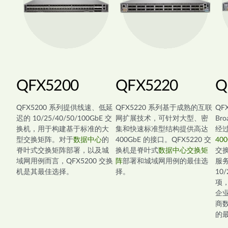
QFX5200
QFX5220
Q
QFX5200 系列提供线速、低延
QFX5220 系列基于成熟的互联
QF
迟的 10/25/40/50/100GbE 交
网扩展技术，可针对大型、密
Bro
换机，用于构建基于标准的大
集和快速标准型结构提供高达
经过
型交换矩阵。对于
数据中心
的
400GbE 的接口。QFX5220 交
400
脊叶式交换矩阵部署，以及城
换机是脊叶式
数据中心交换矩
交
域网用例而言，QFX5200 交换
阵
部署和城域网用例的最佳选
服
机是其最佳选择。
择。
10/
项，
企
商
的