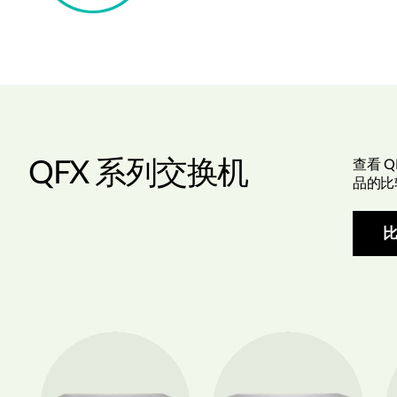
QFX 系列交换机
查看 Q
品的比