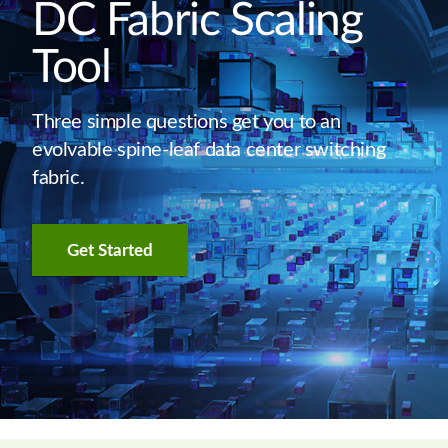
DC Fabric Scaling
Tool
Three simple questions get you to an
evolvable spine-leaf data center switching
fabric.
Get Started