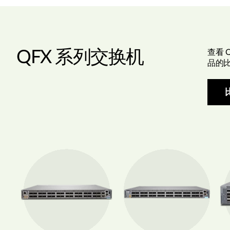
QFX 系列交换机
查看 Q
品的