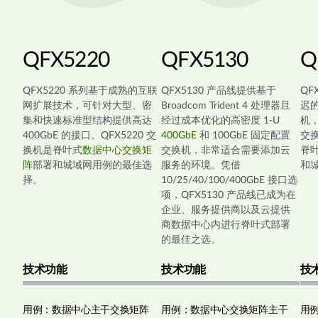
QFX5220
QFX5130
Q
QFX5220 系列基于成熟的互联
QFX5130 产品线提供基于
QF
网扩展技术，可针对大型、密
Broadcom Trident 4 处理器且
迟的
集和快速标准型结构提供高达
经过成本优化的高密度 1-U
机
400GbE 的接口。QFX5220 交
400GbE
和 100GbE 固定配置
交换
换机是脊叶式
数据中心交换矩
交换机，非常适合需要添加云
脊
阵
部署和城域网用例的最佳选
服务的环境。凭借
和
择。
10/25/40/100/400GbE 接口选
项，QFX5130 产品线已成为在
企业、服务提供商以及云提供
商数据中心内进行脊叶式部署
的最佳之选。
技术功能
技术功能
技
用例：数据中心主干交换矩阵
用例：数据中心交换矩阵主干
用例