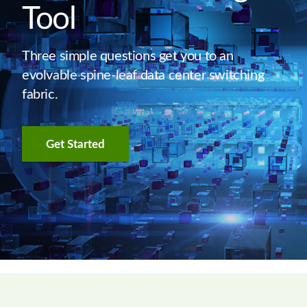
Tool
Three simple questions get you to an
evolvable spine-leaf data center switching
fabric.
Get Started