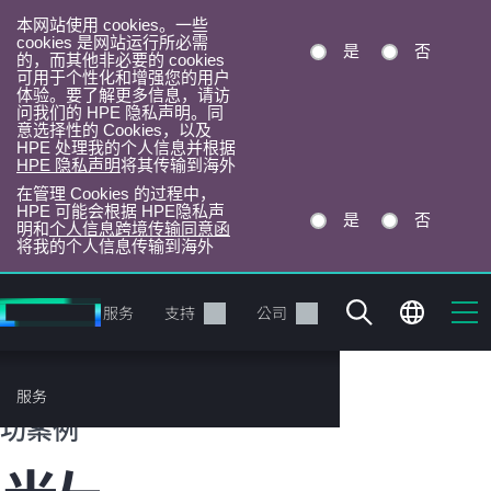
本网站使用 cookies。一些
cookies 是网站运行所必需
是
否
的，而其他非必要的 cookies
可用于个性化和增强您的用户
体验。要了解更多信息，请访
问我们的 HPE 隐私声明。同
意选择性的 Cookies，以及
HPE 处理我的个人信息并根据
HPE 隐私声明
将其传输到海外
在管理 Cookies 的过程中，
HPE 可能会根据 HPE隐私声
是
否
明和
个人信息跨境传输同意函
将我的个人信息传输到海外
跳
转
产品
服务
支持
公司
到
主
目
HPE 客户成
服务
录
功案例