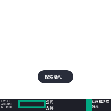
Discover 2025
Dis
智能网络
智
HPE Aruba Networking 通过为哈里里德国
了解
际机场、7-Eleven 和 Nobu Hotels 等客户提
和 
供 AI 驱动型自动化、无缝管理和安全连接，
等
为其发展加油助力。
云
成
探索活动
公司
动画和动态
效果
支持