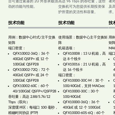
台可通过紧凑的 2U 外形承载强
高达 96 Tbps 的吞吐量，这些
署对
劲的功能与性能。
交换机可为您提供长期投资保
及高
护所需的灵活性和容量。
求
技术功能
技术功能
技
用例：数据中心叶式/主干交换
使用场景：数据中心主干交换矩
用
矩阵
阵
矩
端口密度：
机箱选项：
MA
QFX10002-36Q：36 个
QFX10008：13 U 机箱，高
端
40GbE QSFP+ 或 12 个
达 8 个线卡
100GbE QSFP28
QFX10016：21 U 机箱，高
QFX10002-72Q：72 个
达 16 个线卡
40GbE QSFP+ 或 24 个
端口密度：
100GbE QSFP28
QFX10000-30C-M：30 个
QFX10002-60C：60 个
100/40GbE，支持 MACsec
40/100GbE QSFP+/QSFP28
QFX10000-30C：30 个
吞吐量：高达 2.88/5.76/12
100/40GbE
Tbps（双向）
QFX10000-36Q：36 个
深度缓冲区：每端口 100 毫秒，
40GbE 或 12 个 100GbE
精确时间协议 (PTP)
QFX10000-60S-6Q：60 个