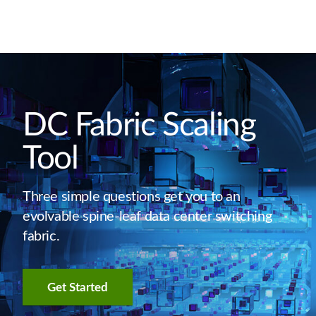
DC Fabric Scaling
Tool
Three simple questions get you to an
evolvable spine-leaf data center switching
fabric.
Get Started