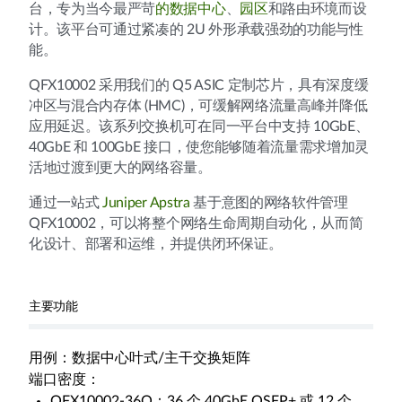
台，专为当今最严苛
的数据中心
、
园区
和路由环境而设
计。该平台可通过紧凑的 2U 外形承载强劲的功能与性
能。
QFX10002 采用我们的 Q5 ASIC 定制芯片，具有深度缓
冲区与混合内存体 (HMC)，可缓解网络流量高峰并降低
应用延迟。该系列交换机可在同一平台中支持 10GbE、
40GbE 和 100GbE 接口，使您能够随着流量需求增加灵
活地过渡到更大的网络容量。
通过一站式
Juniper Apstra
基于意图的网络软件管理
QFX10002，可以将整个网络生命周期自动化，从而简
化设计、部署和运维，并提供闭环保证。
主要功能
用例：数据中心叶式/主干交换矩阵
端口密度：
QFX10002-36Q：36 个 40GbE QSFP+ 或 12 个