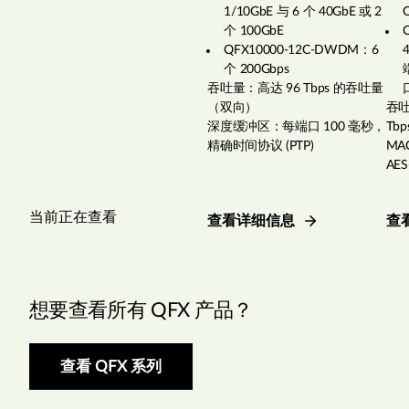
1/10GbE 与 6 个 40GbE 或 2
个 100GbE
QFX10000-12C-DWDM：6
个 200Gbps
吞吐量：高达 96 Tbps 的吞吐量
（双向）
吞吐
深度缓冲区：每端口 100 毫秒，
Tb
精确时间协议 (PTP)
MA
AES
当前正在查看
查看详细信息
查
想要查看所有 QFX 产品？
查看 QFX 系列