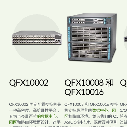
QFX10002
QFX10008 和
Q
QFX10016
QFX10002 固定配置交换机是
QFX10008 和 QFX10016 交换
QF
一种高密度、高扩展性平台，
机支持最严苛的
数据中心
、
园
1/
专为当今最严苛
的数据中心
、
区
和路由环境。凭借我们的 Q5
旨
园区
和路由环境而设计。该平
ASIC 定制芯片、深度缓冲区和
边