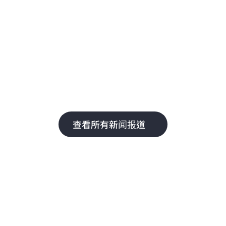
实现工程转型
日本技术
署了安全
源技术领军企业从公有云转向 GreenLake
系下使用
用即付型私有云，将美国与德国各个站点
模拟速度提高了 1.5 倍，不仅严守数据主
规范，同时收获了卓越的经济效益。
查看所有新闻报道