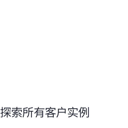
Vultr 利用 HPE 和 NVIDIA 支持全球 AI 云平
台，旨在帮助客户在 AI 时代加速发展。
能
即
的
权
探索所有客户实例