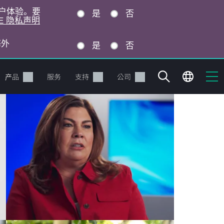
的用户体验。要
是
否
E 隐私声明
海外
是
否
产品
服务
支持
公司