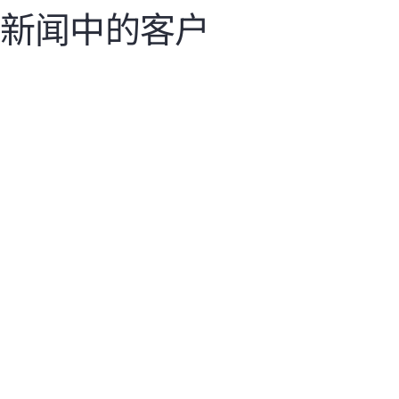
新闻中的客户
新闻稿
|
2026 年 6 月 17 日
新
Vultr 选择 HPE 和 NVIDIA
为云规模数据中心提供下
S
一代 AI 基础设施
H