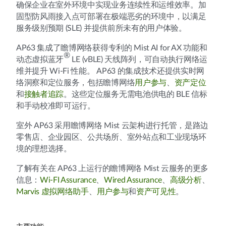
确保企业在室外环境中实现业务连续性和运维效率。加
固型防风雨接入点可部署在极端恶劣的环境中，以满足
服务级别预期 (SLE) 并提供前所未有的用户体验。
AP63 集成了瞻博网络获得专利的 Mist AI for AX 功能和
®
动态虚拟蓝牙
LE (vBLE) 天线阵列，可自动执行网络运
维并提升 Wi-Fi 性能。 AP63 的集成技术还提供实时网
络洞察和定位服务，包括瞻博网络
用户参与
、
资产定位
和
接触者追踪
。这些定位服务无需电池供电的 BLE 信标
和手动校准即可运行。
室外 AP63 采用瞻博网络 Mist 云架构进行托管，是路边
零售店、企业园区、公共场所、室外站点和工业现场环
境的理想选择。
了解有关在 AP63 上运行的瞻博网络 Mist 云服务的更多
信息：
Wi-FI Assurance
、
Wired Assurance
、
高级分析
、
Marvis 虚拟网络助手
、
用户参与
和
资产可见性
。