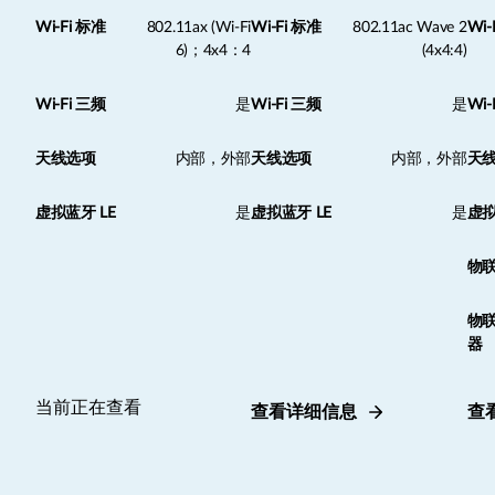
Wi-Fi 标准
802.11ax (Wi-Fi
Wi-Fi 标准
802.11ac Wave 2
Wi-
6)；4x4：4
(4x4:4)
Wi-Fi 三频
是
Wi-Fi 三频
是
Wi-
天线选项
内部，外部
天线选项
内部，外部
天
虚拟蓝牙 LE
是
虚拟蓝牙 LE
是
虚拟
物
物
器
当前正在查看
查看详细信息
查