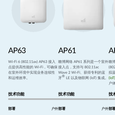
AP63
AP61
A
Wi-Fi 6 (802.11ax) AP63 接入
瞻博网络 AP61 系列是一个室外
瞻博
点提供高性能的 Wi-Fi，可确保
接入点，支持与 802.11ac
(8
在室外环境中实现业务连续性
Wave 2 Wi-Fi、获得专利的蓝
拟
®
和运维效率。
牙
LE 以及物联网 (IoT) 集成。
(IoT
户
技术功能
技术功能
技
部署
户外
部署
户外
部