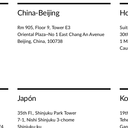
China-Beijing
Ho
Rm 905, Floor 9, Tower E3
Sui
Oriental Plaza~No 1 East Chang An Avenue
30th
Beijing, China, 100738
1 M
Cau
Japón
Ko
35th Fl., Shinjuku Park Tower
19th
7-1, Nishi Shinjuku 3-chome
Teh
/4
Shinjuku-ku
Gan