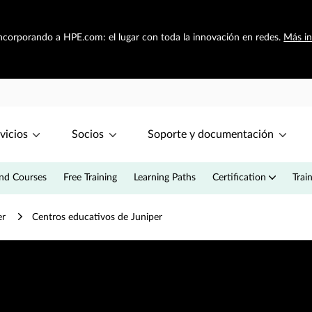
 incorporando a HPE.com: el lugar con toda la innovación en redes.
Más i
vicios
Socios
Soporte y documentación
d Courses
Free Training
Learning Paths
Certification
Trai
er
Centros educativos de Juniper