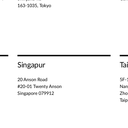
163-1035, Tokyo
Singapur
Ta
20 Anson Road
5F-1
#20-01 Twenty Anson
Nan
Singapore 079912
Zho
Taip