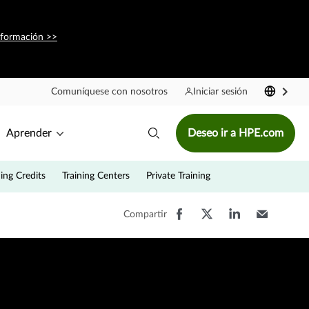
nformación >>
Comuníquese con nosotros
Iniciar sesión
Aprender
Deseo ir a HPE.com
ning Credits
Training Centers
Private Training
Compartir