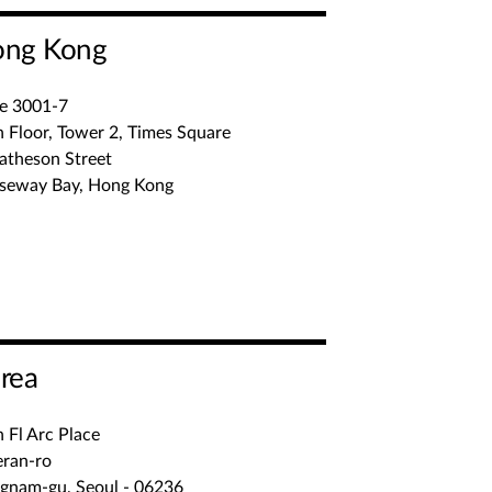
ng Kong
te 3001-7
 Floor, Tower 2, Times Square
atheson Street
seway Bay, Hong Kong
rea
 Fl Arc Place
eran-ro
gnam-gu, Seoul - 06236