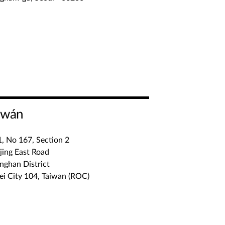
iwán
, No 167, Section 2
jing East Road
nghan District
ei City 104, Taiwan (ROC)